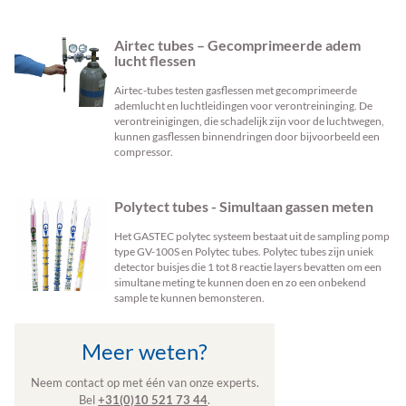
Airtec tubes – Gecomprimeerde adem
lucht flessen
Airtec-tubes testen gasflessen met gecomprimeerde
ademlucht en luchtleidingen voor verontreininging. De
verontreinigingen, die schadelijk zijn voor de luchtwegen,
kunnen gasflessen binnendringen door bijvoorbeeld een
compressor.
Polytect tubes - Simultaan gassen meten
Het GASTEC polytec systeem bestaat uit de sampling pomp
type GV-100S en Polytec tubes. Polytec tubes zijn uniek
detector buisjes die 1 tot 8 reactie layers bevatten om een
simultane meting te kunnen doen en zo een onbekend
sample te kunnen bemonsteren.
Meer weten?
Neem contact op met één van onze experts.
Bel
+31(0)10 521 73 44
.