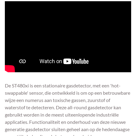
De ST480xi is een stationaire gasdetector, met een 'hot-
swappable' sensor, die ontwikkeld is om op een betrouwbare
wijze een numerus aan toxische gassen, zuurstof of
waterstof te detecteren. Deze all-round gasdetector kan
gebruikt worden in de meest uiteenlopende industriële
applicaties. Functionaliteit en onderhoud van deze nieuwe
generatie gasdetector sluiten geheel aan op de hedendaagse