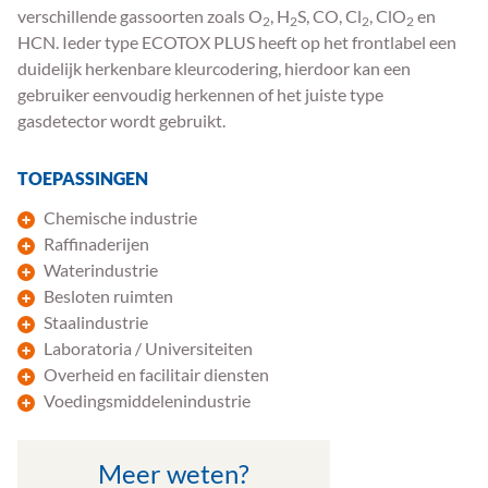
verschillende gassoorten zoals O
, H
S, CO, Cl
, ClO
en
2
2
2
2
HCN. Ieder type ECOTOX PLUS heeft op het frontlabel een
duidelijk herkenbare kleurcodering, hierdoor kan een
gebruiker eenvoudig herkennen of het juiste type
gasdetector wordt gebruikt.
TOEPASSINGEN
Chemische industrie
Raffinaderijen
Waterindustrie
Besloten ruimten
Staalindustrie
Laboratoria / Universiteiten
Overheid en facilitair diensten
Voedingsmiddelenindustrie
Meer weten?