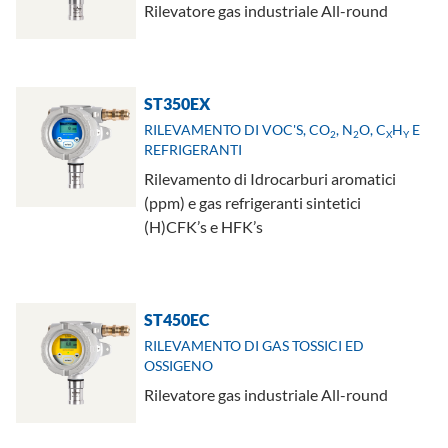
Rilevatore gas industriale All-round
ST350EX
RILEVAMENTO DI VOC'S, CO
, N
O, C
H
E
2
2
X
Y
REFRIGERANTI
Rilevamento di Idrocarburi aromatici
(ppm) e gas refrigeranti sintetici
(H)CFK’s e HFK’s
ST450EC
RILEVAMENTO DI GAS TOSSICI ED
OSSIGENO
Rilevatore gas industriale All-round