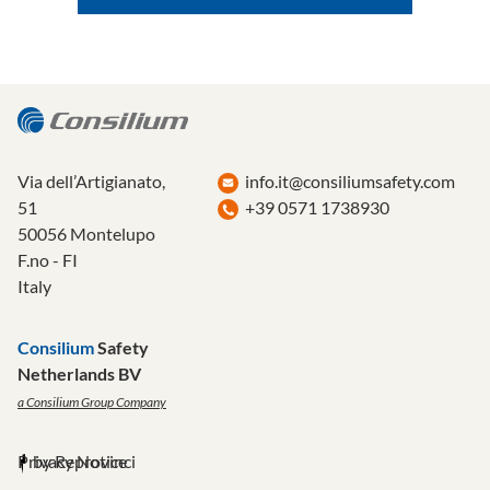
Via dell’Artigianato,
info.it@consiliumsafety.com
51
+39 0571 1738930
50056 Montelupo
F.no - FI
Italy
Consilium
Safety
Netherlands BV
a Consilium Group Company
Privacy Notice
by Reprovinci