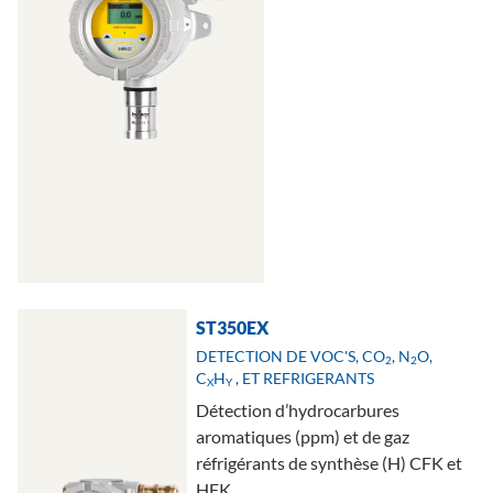
ST350EX
DETECTION DE VOC'S, CO
, N
O,
2
2
C
H
, ET REFRIGERANTS
X
Y
Détection d’hydrocarbures
aromatiques (ppm) et de gaz
réfrigérants de synthèse (H) CFK et
HFK